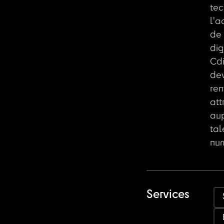
tec
l'a
de 
dig
Cdi
dev
ren
att
au
tal
num
Services