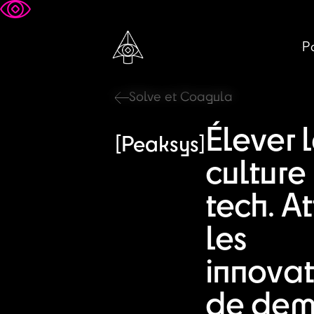
Pa
Solve et Coagula
Élever 
[Peaksys]
culture
tech. At
les
innovat
de dem