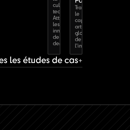
Paris]
culture
Tracer
tech.
le
Attirer
cap
les
artistique
innovateurs
global
de
de
demain.
l'institution.
tes les études de cas