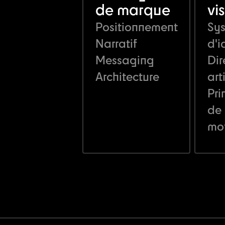
de marque
vi
Positionnement
Sy
Narratif
d'i
Messaging
Dir
Architecture
art
Pri
de
mo