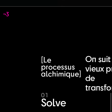
¬3
On suit
[Le
processus
vieux p
alchimique]
de
transfo
01
Solve