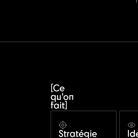
[Ce
qu'on
fait]
Stratégie
Id