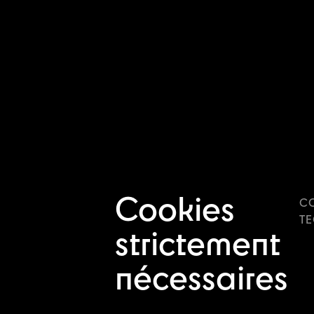
Cookies
C
T
strictement
nécessaires