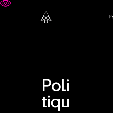
Pa
Poli
tiqu