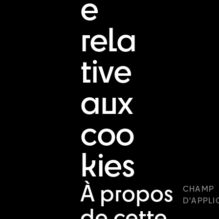
e
rela
tive
aux
coo
kies
À propos
CHAMP
D'APPLI