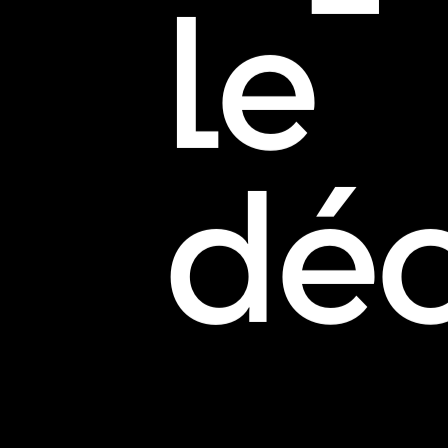
le
déc