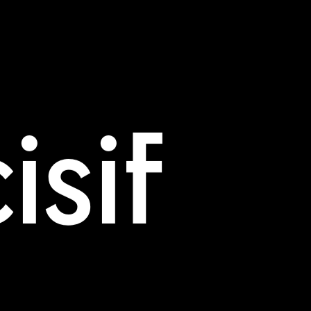
sa
isif