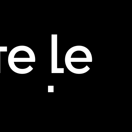
re le
nal