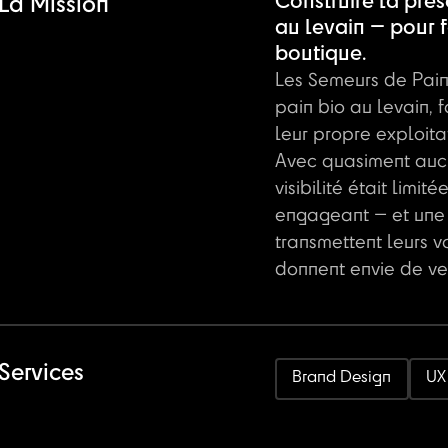
Construire la prés
La Mission
au levain — pour fa
boutique.
Les Semeurs de Pains
pain bio au levain, 
leur propre exploita
Avec quasiment aucu
visibilité était limitée
engageant — et une 
transmettent leurs va
donnent envie de ve
Services
Brand Design
UX